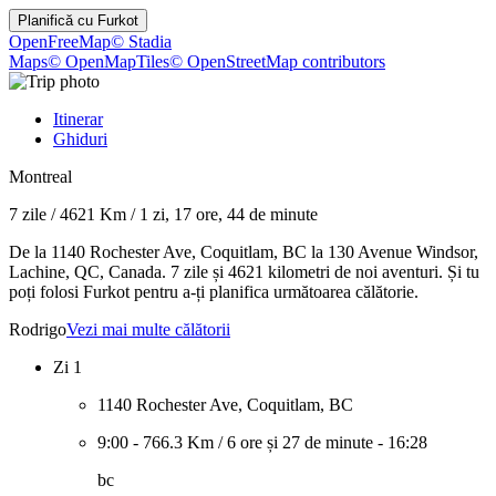
Planifică cu
Furkot
OpenFreeMap
© Stadia
Maps
© OpenMapTiles
© OpenStreetMap contributors
Itinerar
Ghiduri
Montreal
7 zile
/
4621 Km
/
1 zi, 17 ore, 44 de minute
De la 1140 Rochester Ave, Coquitlam, BC la 130 Avenue Windsor,
Lachine, QC, Canada. 7 zile și 4621 kilometri de noi aventuri. Și tu
poți folosi Furkot pentru a-ți planifica următoarea călătorie.
Rodrigo
Vezi mai multe călătorii
Zi 1
1140 Rochester Ave, Coquitlam, BC
9:00
-
766.3 Km
/
6 ore și 27 de minute
-
16:28
bc