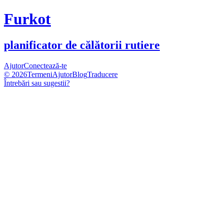
Furkot
planificator de călătorii rutiere
Ajutor
Conectează-te
© 2026
Termeni
Ajutor
Blog
Traducere
Întrebări sau sugestii?