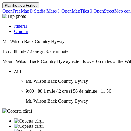
Planifică cu
Furkot
OpenFreeMap
© Stadia Maps
© OpenMapTiles
© OpenStreetMap cont
Itinerar
Ghiduri
Mt. Wilson Back Country Byway
1 zi
/
88 mile
/
2 ore și 56 de minute
Mount Wilson Back Country Byway extends over 66 miles of the Wils
Zi 1
Mt. Wilson Back Country Byway
9:00
-
88.1 mile
/
2 ore și 56 de minute
-
11:56
Mt. Wilson Back Country Byway