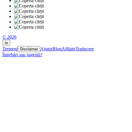
© 2026
ro
Termeni
Ajutor
Blog
Afiliate
Traducere
Disclaimer
Întrebări sau sugestii?