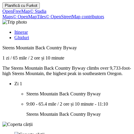
Planifică cu
Furkot
OpenFreeMap
© Stadia
Maps
© OpenMapTiles
© OpenStreetMap contributors
Itinerar
Ghiduri
Steens Mountain Back Country Byway
1 zi
/
65 mile
/
2 ore și 10 minute
The Steens Mountain Back Country Byway climbs over 9,733-foot-
high Steens Mountain, the highest peak in southeastern Oregon.
Zi 1
Steens Mountain Back Country Byway
9:00
-
65.4 mile
/
2 ore și 10 minute
-
11:10
Steens Mountain Back Country Byway