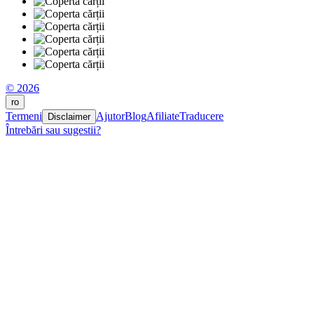
© 2026
ro
Termeni
Ajutor
Blog
Afiliate
Traducere
Disclaimer
Întrebări sau sugestii?