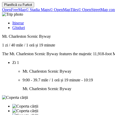
Planifică cu
Furkot
OpenFreeMap
© Stadia Maps
© OpenMapTiles
© OpenStreetMap cont
Itinerar
Ghiduri
Mt. Charleston Scenic Byway
1 zi
/
40 mile
/
1 oră și 19 minute
The Mt. Charleston Scenic Byway features the majestic 11,918-foot M
Zi 1
Mt. Charleston Scenic Byway
9:00
-
39.7 mile
/
1 oră și 19 minute
-
10:19
Mt. Charleston Scenic Byway