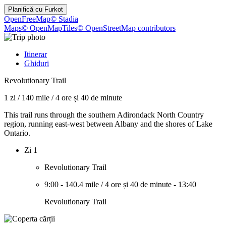
Planifică cu
Furkot
OpenFreeMap
© Stadia
Maps
© OpenMapTiles
© OpenStreetMap contributors
Itinerar
Ghiduri
Revolutionary Trail
1 zi
/
140 mile
/
4 ore și 40 de minute
This trail runs through the southern Adirondack North Country
region, running east-west between Albany and the shores of Lake
Ontario.
Zi 1
Revolutionary Trail
9:00
-
140.4 mile
/
4 ore și 40 de minute
-
13:40
Revolutionary Trail