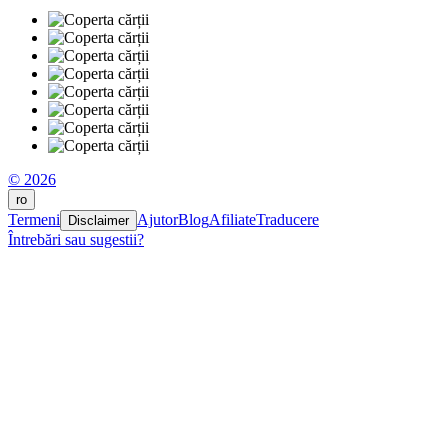
© 2026
ro
Termeni
Ajutor
Blog
Afiliate
Traducere
Disclaimer
Întrebări sau sugestii?