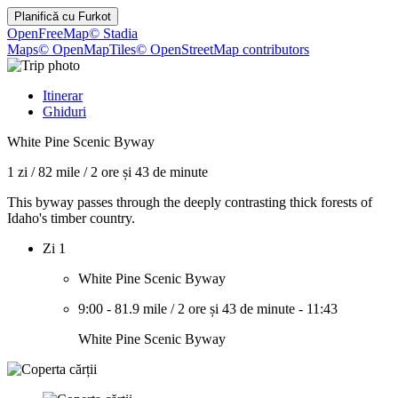
Planifică cu
Furkot
OpenFreeMap
© Stadia
Maps
© OpenMapTiles
© OpenStreetMap contributors
Itinerar
Ghiduri
White Pine Scenic Byway
1 zi
/
82 mile
/
2 ore și 43 de minute
This byway passes through the deeply contrasting thick forests of
Idaho's timber country.
Zi 1
White Pine Scenic Byway
9:00
-
81.9 mile
/
2 ore și 43 de minute
-
11:43
White Pine Scenic Byway