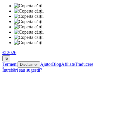
© 2026
ro
Termeni
Ajutor
Blog
Afiliate
Traducere
Disclaimer
Întrebări sau sugestii?