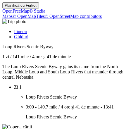
Planifică cu
Furkot
OpenFreeMap
© Stadia
Maps
© OpenMapTiles
© OpenStreetMap contributors
Itinerar
Ghiduri
Loup Rivers Scenic Byway
1 zi
/
141 mile
/
4 ore și 41 de minute
The Loup Rivers Scenic Byway gains its name from the North
Loup, Middle Loup and South Loup Rivers that meander through
central Nebraska.
Zi 1
Loup Rivers Scenic Byway
9:00
-
140.7 mile
/
4 ore și 41 de minute
-
13:41
Loup Rivers Scenic Byway