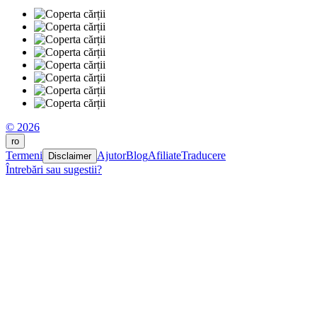
© 2026
ro
Termeni
Ajutor
Blog
Afiliate
Traducere
Disclaimer
Întrebări sau sugestii?